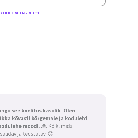
ROHKEM INFOT
kogu see koolitus kasulik. Olen
 ikka kõvasti kõrgemale ja koduleht
 kodulehe moodi.
🙏 Kõik, mida
usaadav ja teostatav. 🙂