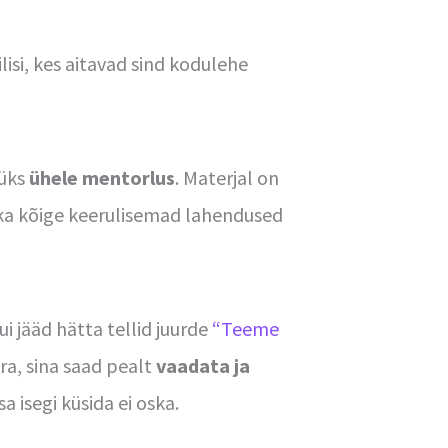
ilisi, kes aitavad sind kodulehe
 üks
ühele mentorlus
. Materjal on
ka kõige keerulisemad lahendused
ui jääd hätta tellid juurde
“Teeme
ära, sina saad pealt
vaadata ja
sa isegi küsida ei oska.