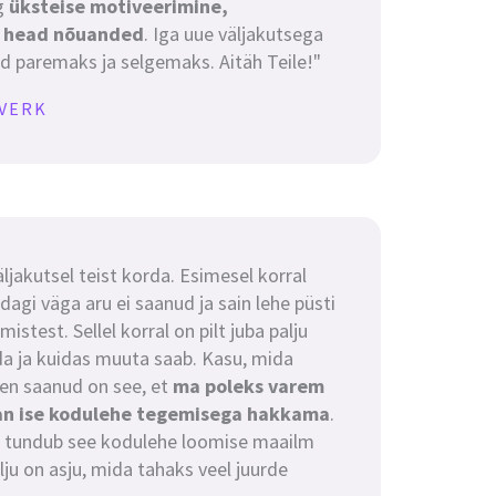
g
üksteise motiveerimine,
a head nõuanded
. Iga uue väljakutsega
 paremaks ja selgemaks. Aitäh Teile!"
VERK
ljakutsel teist korda. Esimesel korral
agi väga aru ei saanud ja sain lehe püsti
mistest. Sellel korral on pilt juba palju
a ja kuidas muuta saab. Kasu, mida
len saanud on see, et
ma poleks varem
an ise kodulehe tegemisega hakkama
.
l tundub see kodulehe loomise maailm
palju on asju, mida tahaks veel juurde