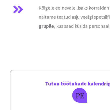
Kõigele eelnevale lisaks korraldan
näitame teatud asju veelgi spetsii
grupile
, kus saad küsida personaal
Tutvu töötubade kalendri