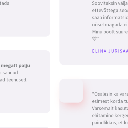
stada
Soovitaksin välja
ettevõttega seo
saab informatsioo
öösel magada ei s
Minu poolt suure
💛”
ELINA JÜRISA
 megalt palju
n saanud
vad teenused.
“Osalesin ka var
esimest korda t
Varsemalt kasuta
ehitamine kerge
paindlikkus, et k