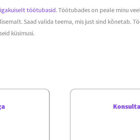
igakuiselt töötubasid
. Töötubades on peale minu veel
filisemalt. Saad valida teema, mis just sind kõnetab.
seid küsimusi.
ga
Konsult