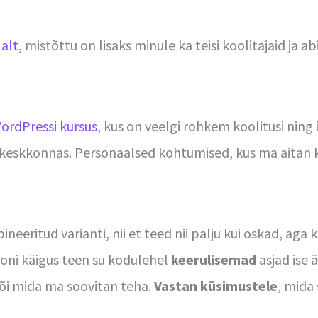
alt,
mistõttu on lisaks minule ka teisi koolitajaid ja ab
ordPressi kursus
, kus on veelgi rohkem koolitusi ning
-keskkonnas. Personaalsed kohtumised, kus ma aitan 
eritud varianti, nii et teed nii palju kui oskad, aga k
ooni käigus teen su kodulehel
keerulisemad
asjad ise 
 või mida ma soovitan teha.
Vastan küsimustele
, mida 