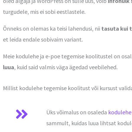
oled algaja ja WordPress on sulle uus, võib
infohulk
turgudele, mis ei sobi eestlastele.
Õnneks on olemas ka teisi lahendusi, nii
tasuta kui 
et leida endale sobivaim variant.
Meie kodulehe ja e-poe tegemise koolitustel on os
luua
, kuid said valmis väga ägedad veebilehed.
Millist kodulehe tegemise koolitust või kursust valid
Üks võimalus on osaleda
kodulehe
sammult, kuidas luua lihtsat kodul