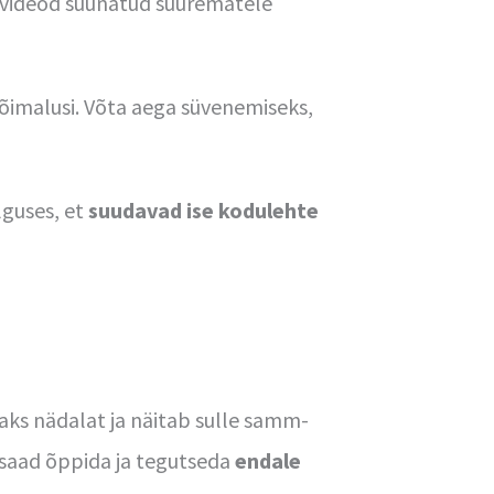
d videod suunatud suurematele
 võimalusi. Võta aega süvenemiseks,
alguses, et
suudavad ise kodulehte
ks nädalat ja näitab sulle samm-
t saad õppida ja tegutseda
endale