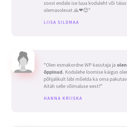
soovi endale ise luua koduleht või täiu
olemasolevat 🙏❤😊"
LIISA SILDMAA
“Olen esmakordne WP kasutaja ja
olen
õppinud.
Kodulehe loomise käigus ole
põhjalikult läbi mõelda ka oma pakuta
Aitäh selle võimaluse eest!”
HANNA KRIISKA