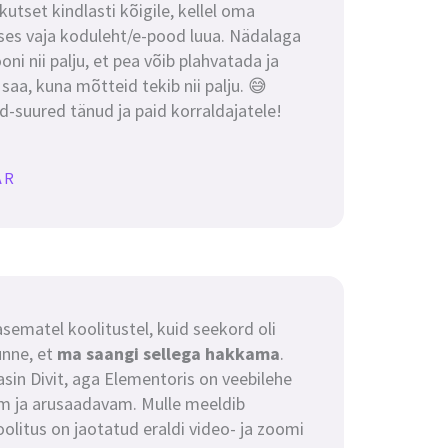
kutset kindlasti kõigile, kellel oma
ses vaja koduleht/e-pood luua. Nädalaga
ni nii palju, et pea võib plahvatada ja
aa, kuna mõtteid tekib nii palju. 😅
d-suured tänud ja paid korraldajatele!
AR
asematel koolitustel, kuid seekord oli
unne, et
ma saangi sellega hakkama
.
sin Divit, aga Elementoris on veebilehe
m ja arusaadavam. Mulle meeldib
oolitus on jaotatud eraldi video- ja zoomi