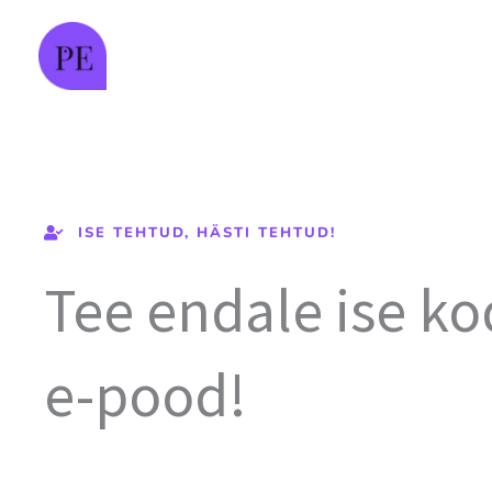
Skip
to
content
ISE TEHTUD, HÄSTI TEHTUD!
Tee endale ise ko
e-pood!