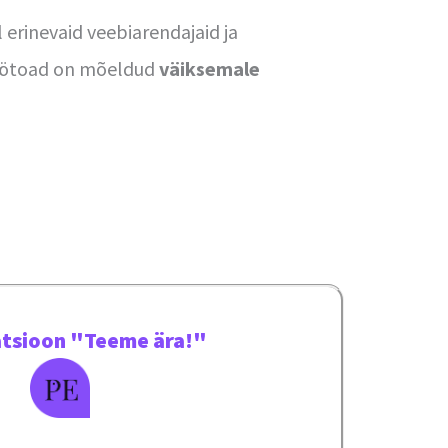
 erinevaid veebiarendajaid ja
 Töötoad on mõeldud
väiksemale
atsioon "Teeme ära!"