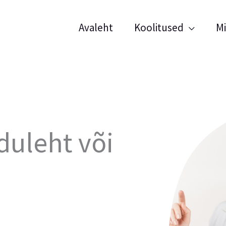
Avaleht
Koolitused
M
duleht või