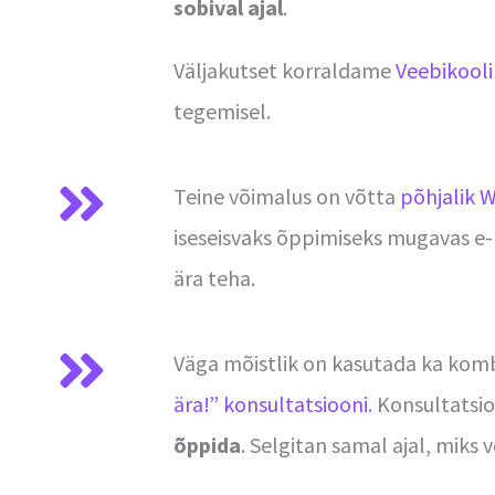
sobival ajal
.
Väljakutset korraldame
Veebikooli 
tegemisel.
Teine võimalus on võtta
põhjalik W
iseseisvaks õppimiseks mugavas e
ära teha.
Väga mõistlik on kasutada ka kombine
ära!” konsultatsiooni
. Konsultatsi
õppida
. Selgitan samal ajal, miks