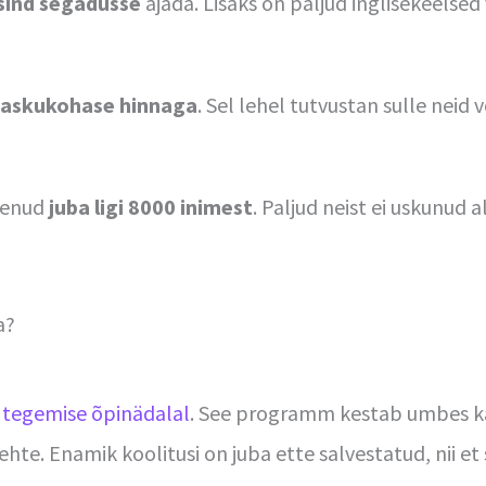
 sind segadusse
ajada. Lisaks on paljud inglisekeelse
taskukohase hinnaga
. Sel lehel tutvustan sulle neid
alenud
juba ligi 8000 inimest
. Paljud neist ei uskunud 
a?
 tegemise õpinädalal
. See programm kestab umbes ka
ehte. Enamik koolitusi on juba ette salvestatud, nii e