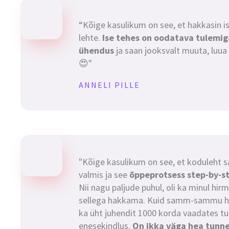
“Kõige kasulikum on see, et hakkasin 
lehte.
Ise tehes on oodatava tulemi
ühendus
ja saan jooksvalt muuta, luua
😍"
ANNELI PILLE
"Kõige kasulikum on see, et koduleht sa
valmis ja see
õppeprotsess step-by-ste
Nii nagu paljude puhul, oli ka minul hirm
sellega hakkama. Kuid samm-sammu h
ka üht juhendit 1000 korda vaadates tul
enesekindlus.
On ikka väga hea tunne