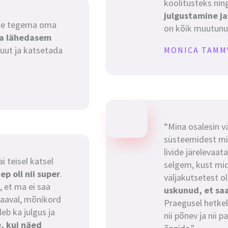
koolitusteks nin
julgustamine j
ise tegema oma
on kõik muutunud
ga lähedasem
 uut ja katsetada
MONICA TAMM
“Mina osalesin vä
süsteemidest mid
livide järelevaata
i teisel katsel
selgem, kust mid
p oli nii super
.
väljakutsetest o
, et ma ei saa
uskunud, et sa
aaval, mõnikord
Praegusel hetke
eb ka julgus ja
nii põnev ja nii 
, kui näed