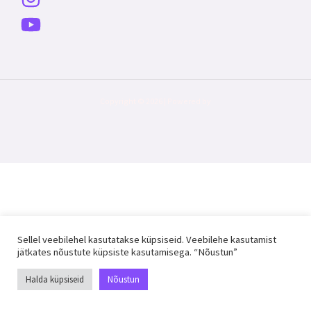
Copyright © 2026 | Powered by
Sellel veebilehel kasutatakse küpsiseid. Veebilehe kasutamist
jätkates nõustute küpsiste kasutamisega. “Nõustun”
Halda küpsiseid
Nõustun