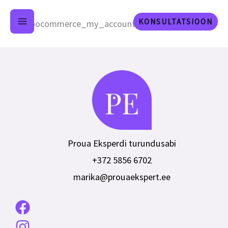
Skip
KONSULTATSIOON
[woocommerce_my_account]
to
content
Proua Eksperdi turundusabi
+372 5856 6702
marika@prouaekspert.ee