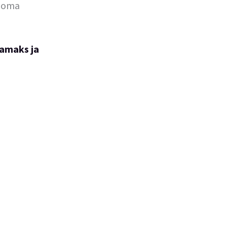
i oma
samaks ja