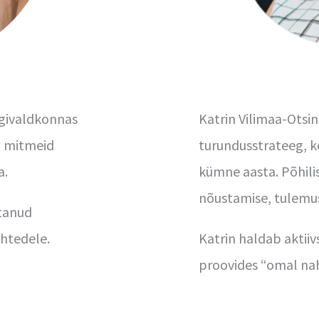
ügivaldkonnas
Katrin Vilimaa-Otsin
d mitmeid
turundusstrateeg, k
a.
kümne aasta. Põhilis
nõustamise, tulemus
utanud
ehtedele.
Katrin haldab aktii
proovides “omal nah