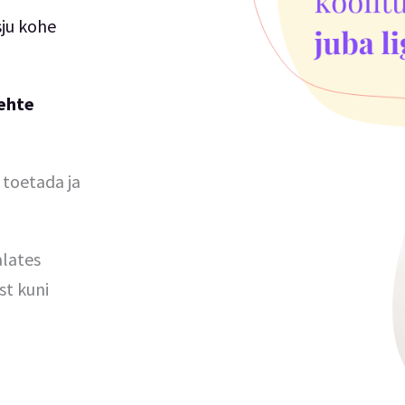
sju kohe
ehte
 toetada ja
alates
st kuni