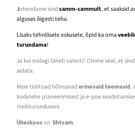
J
uhendame sind
samm-sammult
, et saaksid a
alguses õigesti teha.
Lisaks tehnilisele oskusele,
õpid ka oma
veebil
turundama
!
Ja kui midagi läheb valesti? Oleme seal, et sind
aidata.
Meie töötoad hõlmavad
erinevaid teemasid
, 
kodulehe planeerimisest ja e-poe seadistamise
meiliturunduseni.
Üheskoos
on
lihtsam
.