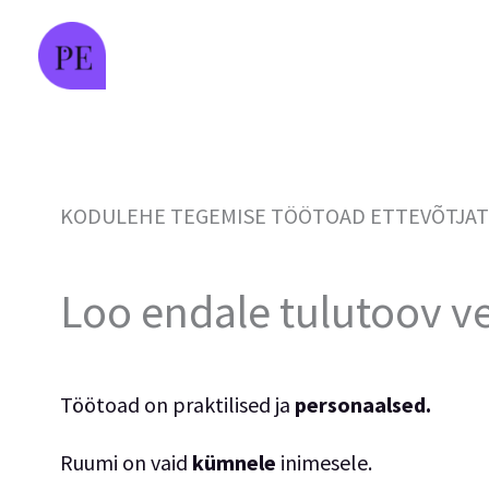
Skip
to
content
KODULEHE TEGEMISE TÖÖTOAD ETTEVÕTJAT
Loo endale tulutoov ve
Töötoad on
praktilised ja
personaalsed.
Ruumi on
vaid
kümnele
inimesele.