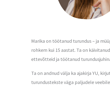
Marika
on töötanud turundus – ja mü
rohkem kui 15 aastat. Ta on käivitanu
ettevõtteid ja töötanud turundusjuhin
Ta on andnud välja
ka
ajakirja YU, kirj
turundustekste väga paljudele veebil