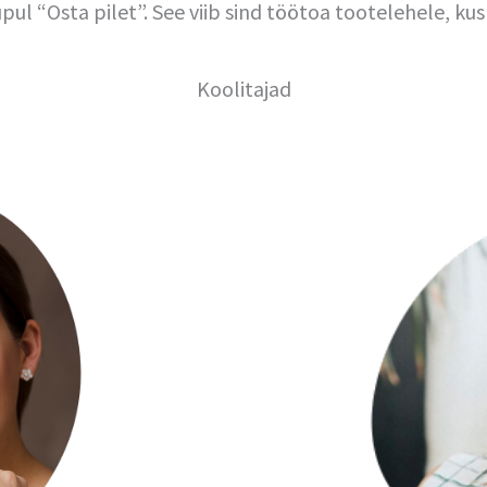
pul “Osta pilet”. See viib sind töötoa tootelehele, ku
Koolitajad