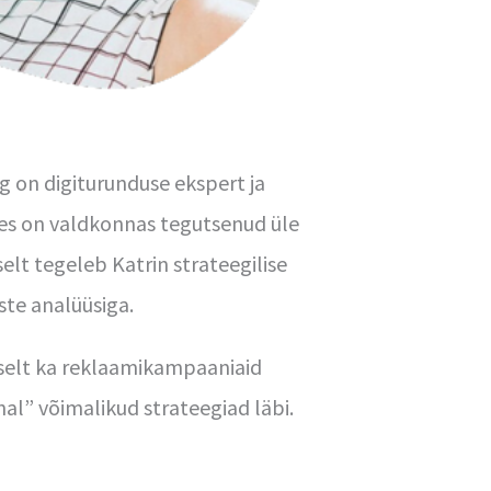
g on digiturunduse ekspert ja
es on valdkonnas tegutsenud üle
elt tegeleb Katrin strateegilise
te analüüsiga.
vselt ka reklaamikampaaniaid
al” võimalikud strateegiad läbi.